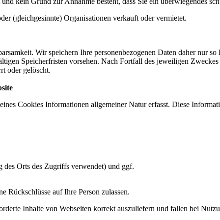
ist und kein Grund zur Annahme besteht, dass Sie ein überwiegendes sc
r (gleichgesinnte) Organisationen verkauft oder vermietet.
arsamkeit. Wir speichern Ihre personenbezogenen Daten daher nur so l
fältigen Speicherfristen vorsehen. Nach Fortfall des jeweiligen Zwecke
rt oder gelöscht.
site
eines Cookies Informationen allgemeiner Natur erfasst. Diese Informati
 des Orts des Zugriffs verwendet) und ggf.
ine Rückschlüsse auf Ihre Person zulassen.
rderte Inhalte von Webseiten korrekt auszuliefern und fallen bei Nutz