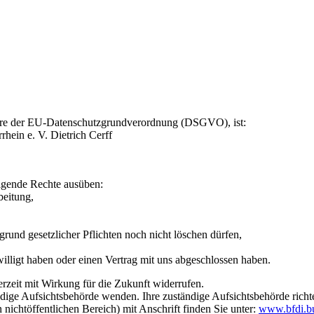
ndere der EU-Datenschutzgrundverordnung (DSGVO), ist:
hein e. V. Dietrich Cerff
lgende Rechte ausüben:
beitung,
und gesetzlicher Pflichten noch nicht löschen dürfen,
illigt haben oder einen Vertrag mit uns abgeschlossen haben.
derzeit mit Wirkung für die Zukunft widerrufen.
ändige Aufsichtsbehörde wenden. Ihre zuständige Aufsichtsbehörde richt
nichtöffentlichen Bereich) mit Anschrift finden Sie unter:
www.bfdi.bu