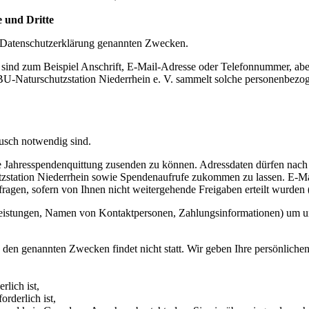
e und Dritte
r Datenschutzerklärung genannten Zwecken.
 sind zum Beispiel Anschrift, E-Mail-Adresse oder Telefonnummer, abe
ABU-Naturschutzstation Niederrhein e. V. sammelt solche personenbe
usch notwendig sind.
ine Jahresspendenquittung zusenden zu können. Adressdaten dürfen n
zstation Niederrhein sowie Spendenaufrufe zukommen zu lassen. E-M
nfragen, sofern von Ihnen nicht weitergehende Freigaben erteilt wurde
eistungen, Namen von Kontaktpersonen, Zahlungsinformationen) um un
 den genannten Zwecken findet nicht statt. Wir geben Ihre persönlichen
lich ist,
rderlich ist,