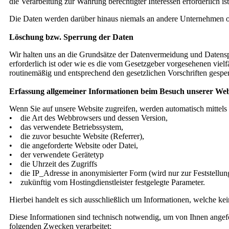
die Verarbeitung zur Wahrung berechtigter Interessen erforderlich 
Die Daten werden darüber hinaus niemals an andere Unternehmen ode
Löschung bzw. Sperrung der Daten
Wir halten uns an die Grundsätze der Datenvermeidung und Datensp
erforderlich ist oder wie es die vom Gesetzgeber vorgesehenen viel
routinemäßig und entsprechend den gesetzlichen Vorschriften gesper
Erfassung allgemeiner Informationen beim Besuch unserer Web
Wenn Sie auf unsere Website zugreifen, werden automatisch mittels 
• die Art des Webbrowsers und dessen Version,
• das verwendete Betriebssystem,
• die zuvor besuchte Website (Referrer),
• die angeforderte Website oder Datei,
• der verwendete Gerätetyp
• die Uhrzeit des Zugriffs
• die IP_Adresse in anonymisierter Form (wird nur zur Feststellung
• zukünftig vom Hostingdienstleister festgelegte Parameter.
Hierbei handelt es sich ausschließlich um Informationen, welche ke
Diese Informationen sind technisch notwendig, um von Ihnen angefo
folgenden Zwecken verarbeitet: