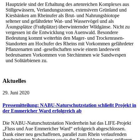
Hauptziele sind der Erhaltung des artenreichen Komplexes aus
Stillgewässern, Verlandungszonen, extensivem Grünland und
Kiesbänken am Rheinufer als Brut- und Nahrungsbiotope
seltener und gefährdeter Wat- und Wasservögel und als
Äsungsplätze (Fraßplätze) überwinternder Wildgänse. Nicht zu
vergessen ist die Entwicklung von Auenwald. Besondere
Bedeutung kommt weiterhin den Mager- und Trockenrasen-
Standorten am Hochufer des Rheins mit Vorkommen gefährdeter
Pflanzenarten und -gesellschaften sowie einem landesweit
bedeutsamen Vorkommen von Stechimmen wie Sandwespen
und Solitärbienen zu.
Aktuelles
29. Juni 2020
Pressemitteilung: NABU-Naturschutzstation schließt Projekt in
der Emmericher Ward erfolgreich ab
Die NABU-Naturschutzstation Niederrhein hat das LIFE-Projekt
„Fluss und Aue Emmericher Ward“ erfolgreich abgeschlossen.
Dank einer neu geschaffenen, parallel zum Rhein verlaufenden
durchströmten Nebenrinne sowie der Entwicklung eines größeren